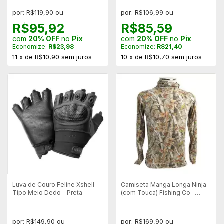
por: R$119,90 ou
por: R$106,99 ou
R$95,92
R$85,59
com
20% OFF
no
Pix
com
20% OFF
no
Pix
Economize:
R$23,98
Economize:
R$21,40
11
x
de
R$10,90
sem juros
10
x
de
R$10,70
sem juros
Luva de Couro Feline Xshell
Camiseta Manga Longa Ninja
Tipo Meio Dedo - Preta
(com Touca) Fishing Co -
Camuflada
por: R$149,90 ou
por: R$169,90 ou