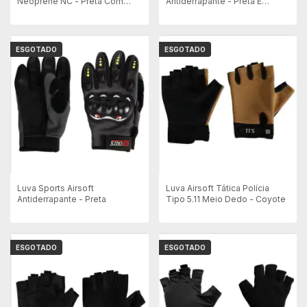
Neoprene NC - Preta Com
Antiderrapante - Preta E
Ventilação
Laranja
ESGOTADO
ESGOTADO
Luva Sports Airsoft
Luva Airsoft Tática Polícia
Antiderrapante - Preta
Tipo 5.11 Meio Dedo - Coyote
ESGOTADO
ESGOTADO