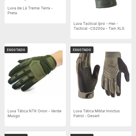
Luva de Lã Treme Terra -
Preta
Luva Tactical /pro - Hwi -
Tactical -CG200a - Tam XLG
ESGOTADO
ESGOTADO
Luva Tática NTK Orion - Verde
Luva Tática Militar Invictus
Musgo
Patrol - Desert