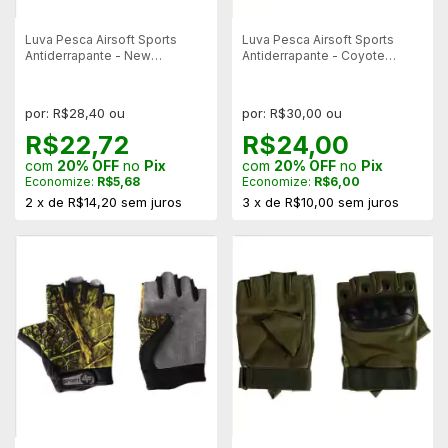
Luva Pesca Airsoft Sports
Luva Pesca Airsoft Sports
Antiderrapante - New
Antiderrapante - Coyote
Camuflado
Camuflado
por: R$28,40 ou
por: R$30,00 ou
R$22,72
R$24,00
com
20% OFF
no
Pix
com
20% OFF
no
Pix
Economize:
R$5,68
Economize:
R$6,00
2
x
de
R$14,20
sem juros
3
x
de
R$10,00
sem juros