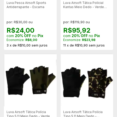
Luva Pesca Airsoft Sports
Luva Airsoft Tática Polícial
Antiderrapante - Escama
Kantas Meio Dedo - Verde
Militar
por: R$30,00 ou
por: R$119,90 ou
R$24,00
R$95,92
com
20% OFF
no
Pix
com
20% OFF
no
Pix
Economize:
R$6,00
Economize:
R$23,98
3
x
de
R$10,00
sem juros
11
x
de
R$10,90
sem juros
Luva Airsoft Tática Polícia
Luva Airsoft Tática Polícia
Tipo 5.11 Meio Dedo - Verde
Tipo 5.11 Meio Dedo -