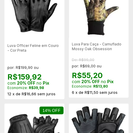
Luva Para Caça - Camuflado
Luva Officer Feline em Couro
Mossy Oak Obsession
- Cor Preta
De: R$99,00
por: R$69,00 ou
por: R$199,90 ou
R$55,20
R$159,92
com
20% OFF
no
Pix
com
20% OFF
no
Pix
Economize:
R$13,80
Economize:
R$39,98
6
x
de
R$11,50
sem juros
12
x
de
R$16,66
sem juros
14% OFF