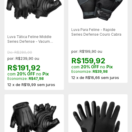
Luva Para Feline - Rapide
Series Defense Couro Cabra
Luva Tática Feline Middle
Series Defense - Vacum
Bovino
por: R$199,90 ou
De: R$280,00
por: R$239,90 ou
R$159,92
R$191,92
com
20% OFF
no
Pix
Economize:
R$39,98
com
20% OFF
no
Pix
12
x
de
R$16,66
sem juros
Economize:
R$47,98
12
x
de
R$19,99
sem juros