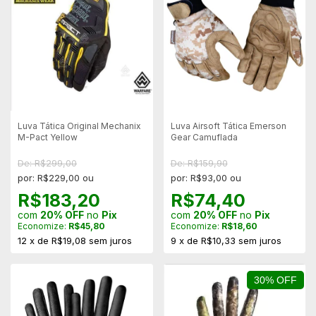
Luva Tática Original Mechanix
Luva Airsoft Tática Emerson
M-Pact Yellow
Gear Camuflada
De: R$299,00
De: R$159,90
por: R$229,00 ou
por: R$93,00 ou
R$183,20
R$74,40
com
20% OFF
no
Pix
com
20% OFF
no
Pix
Economize:
R$45,80
Economize:
R$18,60
12
x
de
R$19,08
sem juros
9
x
de
R$10,33
sem juros
30% OFF